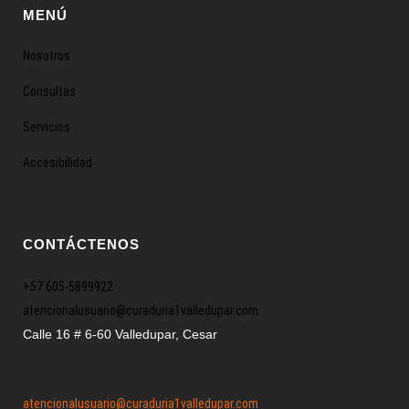
MENÚ
Nosotros
Consultas
Servicios
Accesibilidad
CONTÁCTENOS
+57 605-5899922
atencionalusuario@curaduria1valledupar.com
Calle 16 # 6-60 Valledupar, Cesar
atencionalusuario@curaduria1valledupar.com