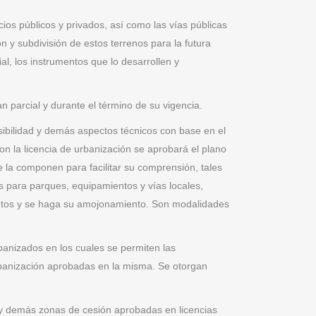
cios públicos y privados, así como las vías públicas
n y subdivisión de estos terrenos para la futura
l, los instrumentos que lo desarrollen y
n parcial y durante el término de su vigencia.
sibilidad y demás aspectos técnicos con base en el
on la licencia de urbanización se aprobará el plano
ue la componen para facilitar su comprensión, tales
s para parques, equipamientos y vías locales,
mentos y se haga su amojonamiento. Son modalidades
banizados en los cuales se permiten las
rbanización aprobadas en la misma. Se otorgan
os y demás zonas de cesión aprobadas en licencias