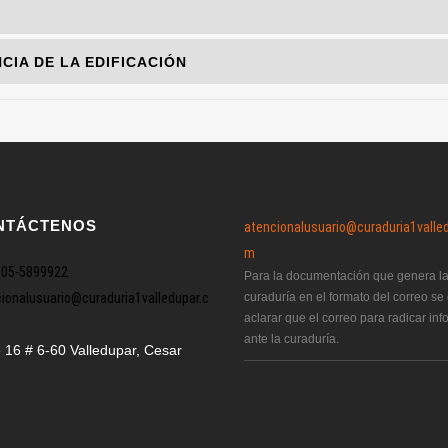
CIA DE LA EDIFICACIÓN
NTÁCTENOS
atencionalusuario@curaduria1valle
m
605-5899922
Para la documentación que genera l
ionalusuario@curaduria1valledupar.c
curaduría en el formato del correo se
aclarar que el correo para radicar in
ante la curaduría.
e 16 # 6-60 Valledupar, Cesar