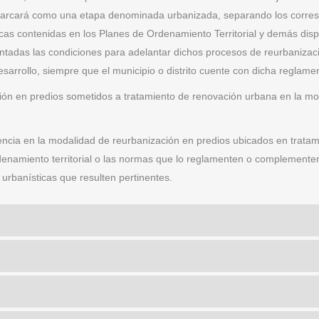
emarcará como una etapa denominada urbanizada, separando los corresp
cas contenidas en los Planes de Ordenamiento Territorial y demás disp
tadas las condiciones para adelantar dichos procesos de reurbanizaci
sarrollo, siempre que el municipio o distrito cuente con dicha reglame
ión en predios sometidos a tratamiento de renovación urbana en la mo
cencia en la modalidad de reurbanización en predios ubicados en tratam
denamiento territorial o las normas que lo reglamenten o complement
urbanísticas que resulten pertinentes.