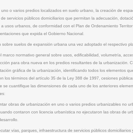
n uno o varios predios localizados en suelo urbano, la creación de espa
 de servicios públicos domiciliarios que permitan la adecuación, dotació
 a usos urbanos, de conformidad con el Plan de Ordenamiento Territoria
entaciones que expida el Gobierno Nacional.
ón sobre suelos de expansión urbana una vez adoptado el respectivo pla
l marco normativo general sobre usos, edificabilidad, volumetría, acce
ucción para obra nueva en los predios resultantes de la urbanización. C
ntación gráfica de la urbanización, identificando todos los elementos q
n los términos del artículo 35 de la Ley 388 de 1997, cesiones pública
que se cuantifique las dimensiones de cada uno de los anteriores ele
es:
ntar obras de urbanización en uno o varios predios urbanizables no ur
uando contaron con licencia urbanística no ejecutaron las obras de u
esarrollo.
ecutar vías, parques, infraestructura de servicios públicos domiciliari