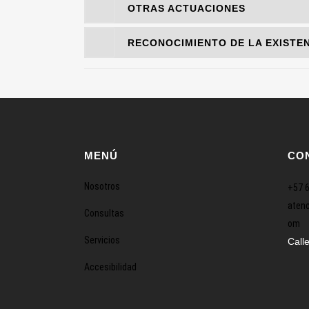
OTRAS ACTUACIONES
RECONOCIMIENTO DE LA EXISTEN
MENÚ
CO
Nosotros
+57 
atenc
Consultas
om
Servicios
Call
Accesibilidad