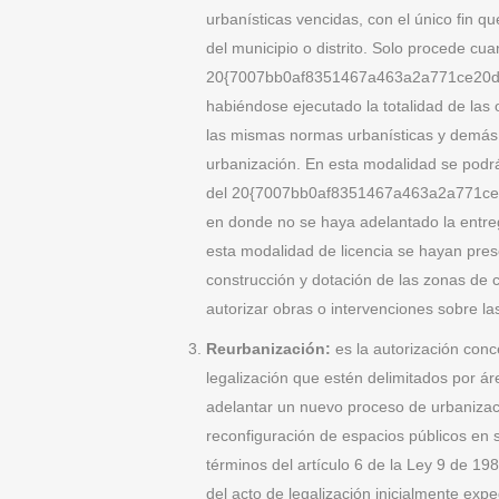
urbanísticas vencidas, con el único fin qu
del municipio o distrito. Solo procede cu
20{7007bb0af8351467a463a2a771ce20ddd25
habiéndose ejecutado la totalidad de las 
las mismas normas urbanísticas y demás r
urbanización. En esta modalidad se podrá
del 20{7007bb0af8351467a463a2a771ce20dd
en donde no se haya adelantado la entrega 
esta modalidad de licencia se hayan pres
construcción y dotación de las zonas de c
autorizar obras o intervenciones sobre las
Reurbanización:
es la autorización conc
legalización que estén delimitados por ár
adelantar un nuevo proceso de urbanizaci
reconfiguración de espacios públicos en s
términos del artículo 6 de la Ley 9 de 198
del acto de legalización inicialmente ex