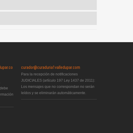
dupar.co
curador@curaduria1valledupar.com
Para la recepción de notificaciones
JUDICIALES (artículo 197 Ley 1437 de 2011):
a
Los mensajes que no correspondan no serán
 debe
leídos y se eliminarán automáticamente.
formación