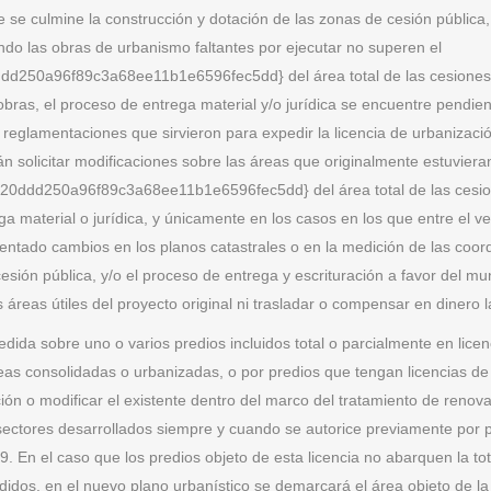
e se culmine la construcción y dotación de las zonas de cesión pública,
ando las obras de urbanismo faltantes por ejecutar no superen el
0a96f89c3a68ee11b1e6596fec5dd} del área total de las cesiones de
obras, el proceso de entrega material y/o jurídica se encuentre pendie
eglamentaciones que sirvieron para expedir la licencia de urbanización
n solicitar modificaciones sobre las áreas que originalmente estuviera
d250a96f89c3a68ee11b1e6596fec5dd} del área total de las cesiones d
material o jurídica, y únicamente en los casos en los que entre el venci
entado cambios en los planos catastrales o en la medición de las coord
esión pública, y/o el proceso de entrega y escrituración a favor del mun
 áreas útiles del proyecto original ni trasladar o compensar en dinero l
edida sobre uno o varios predios incluidos total o parcialmente en lice
eas consolidadas o urbanizadas, o por predios que tengan licencias de 
ón o modificar el existente dentro del marco del tratamiento de renov
ectores desarrollados siempre y cuando se autorice previamente por par
9. En el caso que los predios objeto de esta licencia no abarquen la tot
pedidos, en el nuevo plano urbanístico se demarcará el área objeto de 