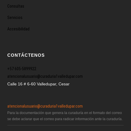
Consultas
Servicios
Accesibilidad
CONTÁCTENOS
+57 605-5899922
atencionalusuario@curaduria1valledupar.com
Calle 16 # 6-60 Valledupar, Cesar
atencionalusuario@curaduria1valledupar.com
Para la documentación que genera la curaduría en el formato del correo
se debe aclarar que el correo para radicar información ante la curaduría.