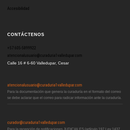
Accesibilidad
CONTÁCTENOS
+57 605-5899922
atencionalusuario@curaduria1valledupar.com
Calle 16 # 6-60 Valledupar, Cesar
atencionalusuario@curaduria1valledupar.com
Para la documentación que genera la curaduría en el formato del correo
se debe aclarar que el correo para radicar información ante la curaduría.
curador@curaduria1valledupar.com
Para la recepción de notificaciones JUDICIALES (artículo 197 Ley 1437