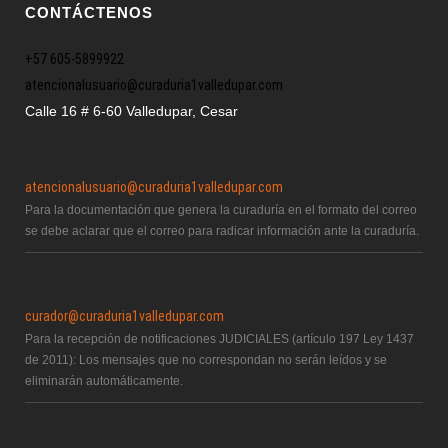
CONTÁCTENOS
+57 605-5899922
atencionalusuario@curaduria1valledupar.com
Calle 16 # 6-60 Valledupar, Cesar
atencionalusuario@curaduria1valledupar.com
Para la documentación que genera la curaduría en el formato del correo
se debe aclarar que el correo para radicar información ante la curaduría.
curador@curaduria1valledupar.com
Para la recepción de notificaciones JUDICIALES (artículo 197 Ley 1437
de 2011): Los mensajes que no correspondan no serán leídos y se
eliminarán automáticamente.