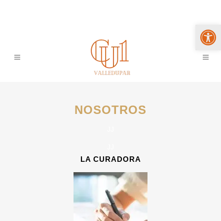
Abrir 
NOSOTROS
JJ
JJ
LA CURADORA